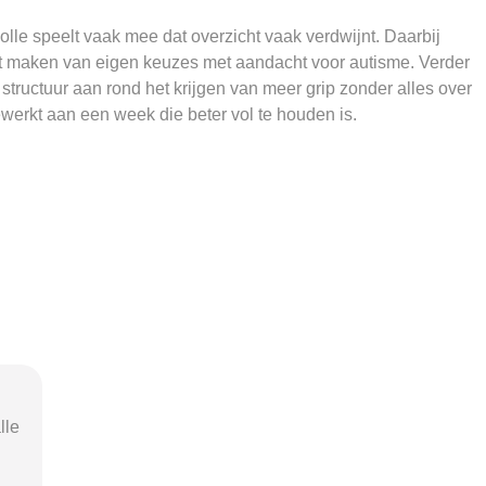
lle speelt vaak mee dat overzicht vaak verdwijnt. Daarbij
t maken van eigen keuzes met aandacht voor autisme. Verder
structuur aan rond het krijgen van meer grip zonder alles over
erkt aan een week die beter vol te houden is.
nel
"Door de duidelijke uitleg op
"Ik was o
n
Beschermd-Wonen.nl wist ik precies
terme
s.
welke vragen ik moest stellen
Wonen.