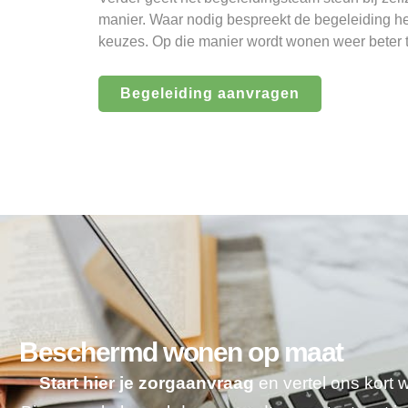
manier. Waar nodig bespreekt de begeleiding h
keuzes. Op die manier wordt wonen weer beter t
Begeleiding aanvragen
Beschermd wonen op maat
Start hier je zorgaanvraag
en vertel ons kort 