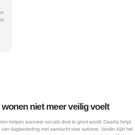
k
tijdens intakegesprekken. Daardoor
leidd
ik
kwam ik bij een aanbieder die echt
zorgaanb
bij mij past. Mijn zelfstandigheid is
stress b
flink verbeterd."
g
Alice
 wonen niet meer veilig voelt
en helpen wanneer sociale druk te groot wordt. Daarbij helpt
n van dagbesteding met aandacht voor autisme. Verder kijkt het