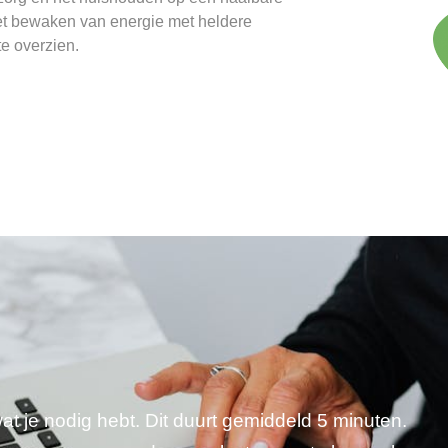
et bewaken van energie met heldere
e overzien.
wat je nodig hebt. Dit duurt gemiddeld 5 minuten.