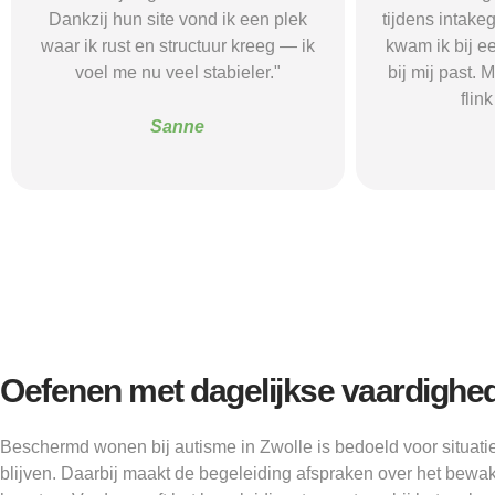
tijdens intakegesprekken. Daardoor
leidde me 
kwam ik bij een aanbieder die echt
zorgaanbieder.
bij mij past. Mijn zelfstandigheid is
stress bespaar
flink verbeterd."
goede s
Alice
Oefenen met dagelijkse vaardighe
Beschermd wonen bij autisme in Zwolle is bedoeld voor situati
blijven. Daarbij maakt de begeleiding afspraken over het bewa