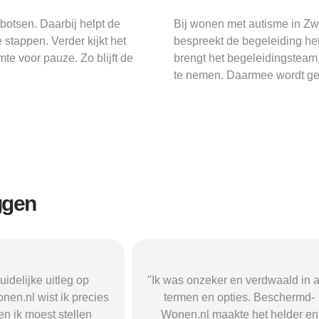
botsen. Daarbij helpt de
Bij wonen met autisme in Zwo
stappen. Verder kijkt het
bespreekt de begeleiding he
e voor pauze. Zo blijft de
brengt het begeleidingsteam 
te nemen. Daarmee wordt gew
ggen
r en verdwaald in alle
"Beschermd-Wonen.nl hielp mij s
opties. Beschermd-
de juiste informatie te vinden e
akte het helder en
doorverwijzingen naar aanbieder