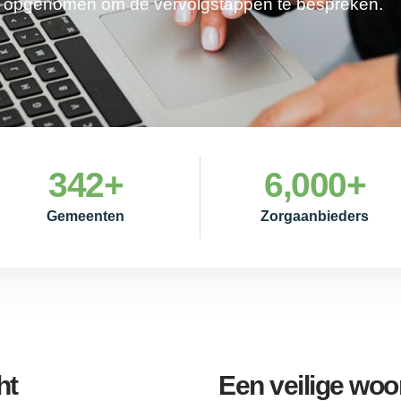
je opgenomen om de vervolgstappen te bespreken.
342
+
6,000
+
Gemeenten
Zorgaanbieders
ht
Een veilige woo