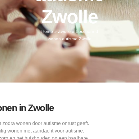
Zwolle
Home
»
Zwolle
»
Beschermd
wonen autisme Zwolle
nen in Zwolle
n zodra wonen door autisme onrust geeft.
ilig wonen met aandacht voor autisme.
lfzorg en het huishouden op een haalbare