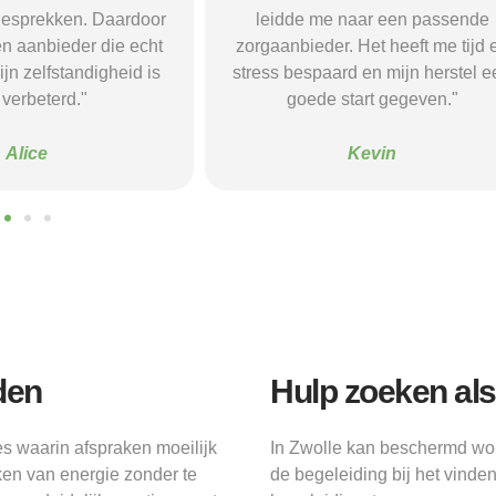
naar een passende
Dankzij hun site vond ik een ple
 Het heeft me tijd en
waar ik rust en structuur kreeg — 
d en mijn herstel een
voel me nu veel stabieler."
tart gegeven."
Sanne
Kevin
den
Hulp zoeken als
es waarin afspraken moeilijk
In Zwolle kan beschermd won
ken van energie zonder te
de begeleiding bij het vinde