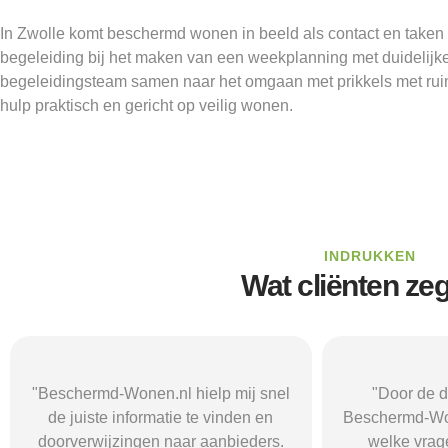
In Zwolle komt beschermd wonen in beeld als contact en taken 
begeleiding bij het maken van een weekplanning met duidelijke 
begeleidingsteam samen naar het omgaan met prikkels met ruimt
hulp praktisch en gericht op veilig wonen.
INDRUKKEN
Wat cliënten ze
"Door de duidelijke uitleg op
"Ik was onzeke
Beschermd-Wonen.nl wist ik precies
termen en 
welke vragen ik moest stellen
Wonen.nl ma