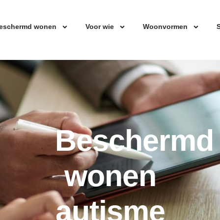
eschermd wonen
Voor wie
Woonvormen
S
Beschermd
wonen
autisme