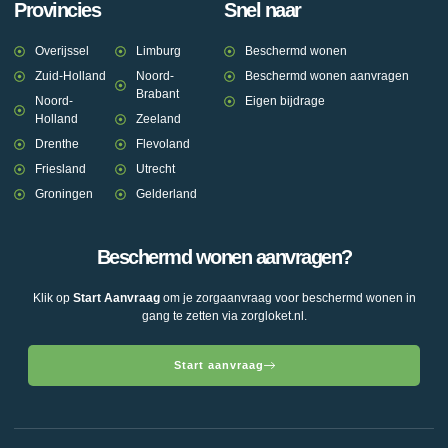
Provincies
Snel naar
Overijssel
Limburg
Beschermd wonen
Zuid-Holland
Noord-
Beschermd wonen aanvragen
Brabant
Noord-
Eigen bijdrage
Holland
Zeeland
Drenthe
Flevoland
Friesland
Utrecht
Groningen
Gelderland
Beschermd wonen aanvragen?
Klik op
Start Aanvraag
om je zorgaanvraag voor beschermd wonen in
gang te zetten via zorgloket.nl.
Start aanvraag