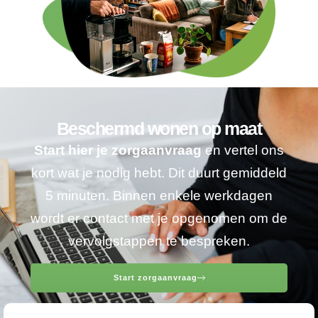
Beschermd wonen op maat
Start hier je zorgaanvraag
en vertel ons
kort wat je nodig hebt. Dit duurt gemiddeld
5 minuten. Binnen enkele werkdagen
wordt er contact met je opgenomen om de
vervolgstappen te bespreken.
Start zorgaanvraag