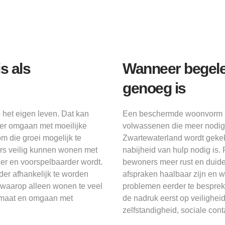
s als
Wanneer begelei
genoeg is
 het eigen leven. Dat kan
Een beschermde woonvorm pas
ter omgaan met moeilijke
volwassenen die meer nodig 
 die groei mogelijk te
Zwartewaterland wordt gekek
ers veilig kunnen wonen met
nabijheid van hulp nodig is
ger en voorspelbaarder wordt.
bewoners meer rust en duide
der afhankelijk te worden
afspraken haalbaar zijn en wa
waarop alleen wonen te veel
problemen eerder te besprek
elmaat en omgaan met
de nadruk eerst op veilighei
zelfstandigheid, sociale co