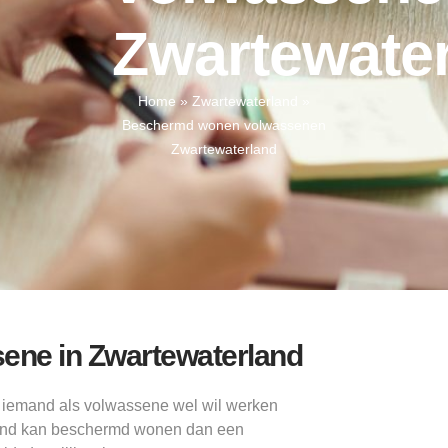
Zwartewate
Home
»
Zwartewaterland
»
Beschermd wonen volwassenen
Zwartewaterland
sene in Zwartewaterland
l iemand als volwassene wel wil werken
rland kan beschermd wonen dan een