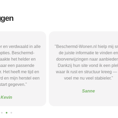
ggen
rdwaald in alle
"Beschermd-Wonen.nl hielp mij snel
 Beschermd-
de juiste informatie te vinden en
et helder en
doorverwijzingen naar aanbieders.
en passende
Dankzij hun site vond ik een plek
eeft me tijd en
waar ik rust en structuur kreeg — ik
ijn herstel een
voel me nu veel stabieler."
egeven."
Sanne