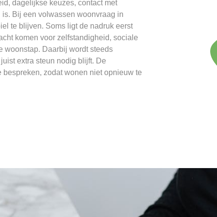
eid, dagelijkse keuzes, contact met
 is. Bij een volwassen woonvraag in
el te blijven. Soms ligt de nadruk eerst
dacht komen voor zelfstandigheid, sociale
e woonstap. Daarbij wordt steeds
ist extra steun nodig blijft. De
e bespreken, zodat wonen niet opnieuw te