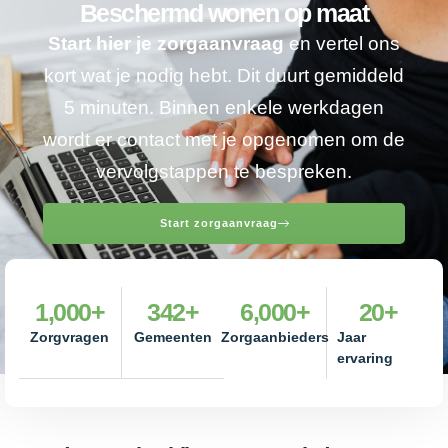
Beschermd wonen op maat
Start hier je zorgaanvraag
en vertel ons
kort wat je nodig hebt. Dit duurt gemiddeld
5 minuten. Binnen enkele werkdagen
wordt er contact met je opgenomen om de
vervolgstappen te bespreken.
Start zorgaanvraag
1,000
+
342
+
6,000
+
20
+
Zorgvragen
Gemeenten
Zorgaanbieders
Jaar
ervaring