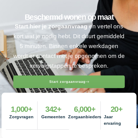
Beschermd wonen op maat
Start hier je zorgaanvraag
en vertel ons
kort wat je nodig hebt. Dit duurt gemiddeld
5 minuten. Binnen enkele werkdagen
wordt er contact met je opgenomen om de
vervolgstappen te bespreken.
Start zorgaanvraag
1,000
+
342
+
6,000
+
20
+
Zorgvragen
Gemeenten
Zorgaanbieders
Jaar
ervaring