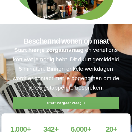
Beschermd wonen op maat
Start hier je zorgaanvraag
en vertel ons
kort wat je nodig hebt. Dit duurt gemiddeld
5 minuten. Binnen enkele werkdagen
wordt er contact met je opgenomen om de
vervolgstappen te bespreken.
Start zorgaanvraag
1,000
+
342
+
6,000
+
20
+