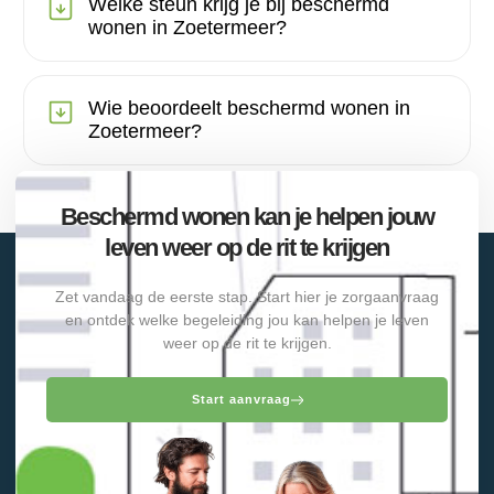
Welke steun krijg je bij beschermd
wonen in Zoetermeer?
Wie beoordeelt beschermd wonen in
Zoetermeer?
Beschermd wonen kan je helpen jouw
leven weer op de rit te krijgen
Zet vandaag de eerste stap. Start hier je zorgaanvraag
en ontdek welke begeleiding jou kan helpen je leven
weer op de rit te krijgen.
Start aanvraag