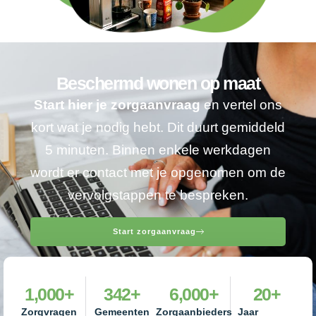
Beschermd wonen op maat
Start hier je zorgaanvraag
en vertel ons
kort wat je nodig hebt. Dit duurt gemiddeld
5 minuten. Binnen enkele werkdagen
wordt er contact met je opgenomen om de
vervolgstappen te bespreken.
Start zorgaanvraag
1,000
+
342
+
6,000
+
20
+
Zorgvragen
Gemeenten
Zorgaanbieders
Jaar