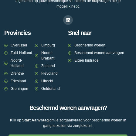
afgestemd op jouw persoonlijke situatie en de hulpvragen die je
mogelijk hebt.
Provincies
Snel naar
Overijssel
Limburg
Beschermd wonen
Zuid-Holland
Noord-
Beschermd wonen aanvragen
Brabant
Noord-
Eigen bijdrage
Holland
Zeeland
Drenthe
Flevoland
Friesland
Utrecht
Groningen
Gelderland
Beschermd wonen aanvragen?
Klik op
Start Aanvraag
om je zorgaanvraag voor beschermd wonen in
gang te zetten via zorgloket.nl.