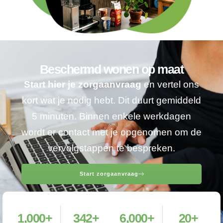
Beschermd wonen op maat
Start hier je zorgaanvraag
en vertel ons
kort wat je nodig hebt. Dit duurt gemiddeld
5 minuten. Binnen enkele werkdagen
wordt er contact met je opgenomen om de
vervolgstappen te bespreken.
Start zorgaanvraag
1,000
+
342
+
6,000
+
20
+