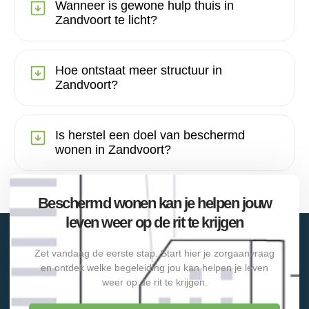
Wanneer is gewone hulp thuis in
Zandvoort te licht?
Hoe ontstaat meer structuur in
Zandvoort?
Is herstel een doel van beschermd
wonen in Zandvoort?
Beschermd wonen kan je helpen jouw
leven weer op de rit te krijgen
Zet vandaag de eerste stap. Start hier je zorgaanvraag
en ontdek welke begeleiding jou kan helpen je leven
weer op de rit te krijgen.