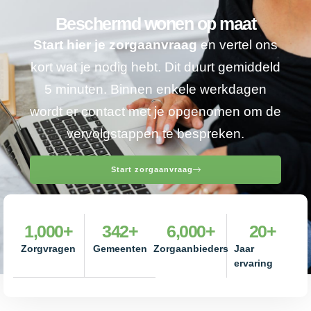
Beschermd wonen op maat
Start hier je zorgaanvraag
en vertel ons
kort wat je nodig hebt. Dit duurt gemiddeld
5 minuten. Binnen enkele werkdagen
wordt er contact met je opgenomen om de
vervolgstappen te bespreken.
Start zorgaanvraag
1,000
+
342
+
6,000
+
20
+
Zorgvragen
Gemeenten
Zorgaanbieders
Jaar
ervaring