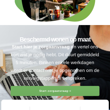
Beschermd wonen op maat
Start hier je zorgaanvraag
en vertel ons
kort wat je nodig hebt. Dit duurt gemiddeld
5 minuten. Binnen enkele werkdagen
wordt er contact met je opgenomen om de
vervolgstappen te bespreken.
Start zorgaanvraag