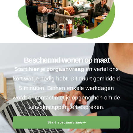
Beschermd wonen op maat
Start hier je zorgaanvraag
en vertel ons
kort wat je nodig hebt. Dit duurt gemiddeld
5 minuten. Binnen enkele werkdagen
wordt er contact met je opgenomen om de
vervolgstappen te bespreken.
Start zorgaanvraag