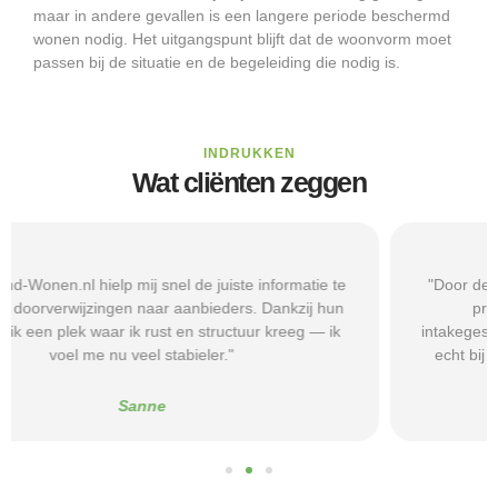
maar in andere gevallen is een langere periode beschermd
wonen nodig. Het uitgangspunt blijft dat de woonvorm moet
passen bij de situatie en de begeleiding die nodig is.
INDRUKKEN
Wat cliënten zeggen
"Door de duidelijke uitleg op Beschermd-Wonen.nl wist ik
precies welke vragen ik moest stellen tijdens
intakegesprekken. Daardoor kwam ik bij een aanbieder die
echt bij mij past. Mijn zelfstandigheid is flink verbeterd."
Alice