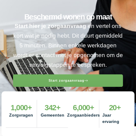
Beschermd wonen op maat
Start hier je zorgaanvraag
en vertel ons
kort wat je nodig hebt. Dit duurt gemiddeld
5 minuten. Binnen enkele werkdagen
wordt er contact met je opgenomen om de
vervolgstappen te bespreken.
Start zorgaanvraag
1,000
+
342
+
6,000
+
20
+
Zorgvragen
Gemeenten
Zorgaanbieders
Jaar
ervaring