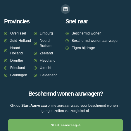
Provincies
Snel naar
Overijssel
Limburg
Beschermd wonen
Zuid-Holland
Noord-
Beschermd wonen aanvragen
Brabant
Noord-
Eigen bijdrage
Holland
Zeeland
Drenthe
Flevoland
Friesland
Utrecht
Groningen
Gelderland
Beschermd wonen aanvragen?
Klik op
Start Aanvraag
om je zorgaanvraag voor beschermd wonen in
gang te zetten via zorgloket.nl.
Start aanvraag