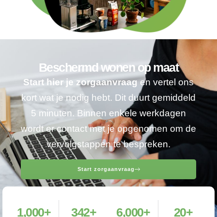
Beschermd wonen op maat
Start hier je zorgaanvraag
en vertel ons
kort wat je nodig hebt. Dit duurt gemiddeld
5 minuten. Binnen enkele werkdagen
wordt er contact met je opgenomen om de
vervolgstappen te bespreken.
Start zorgaanvraag
1,000
+
342
+
6,000
+
20
+