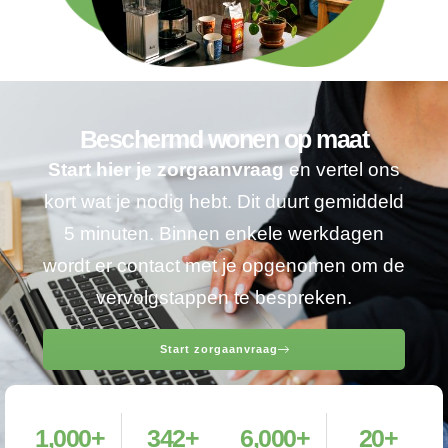
Beschermd wonen op maat
Start hier je zorgaanvraag
en vertel ons
kort wat je nodig hebt. Dit duurt gemiddeld
5 minuten. Binnen enkele werkdagen
wordt er contact met je opgenomen om de
vervolgstappen te bespreken.
Start zorgaanvraag
1,000
+
342
+
6,000
+
20
+