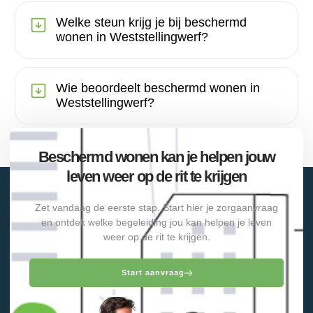
Welke steun krijg je bij beschermd
wonen in Weststellingwerf?
Wie beoordeelt beschermd wonen in
Weststellingwerf?
Beschermd wonen kan je helpen jouw
leven weer op de rit te krijgen
Zet vandaag de eerste stap. Start hier je zorgaanvraag
en ontdek welke begeleiding jou kan helpen je leven
weer op de rit te krijgen.
Start aanvraag