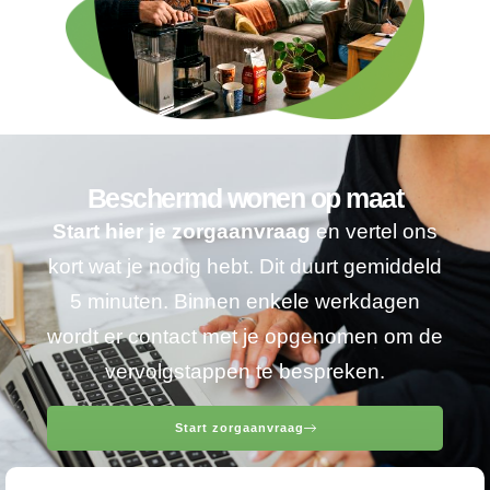
Beschermd wonen op maat
Start hier je zorgaanvraag
en vertel ons
kort wat je nodig hebt. Dit duurt gemiddeld
5 minuten. Binnen enkele werkdagen
wordt er contact met je opgenomen om de
vervolgstappen te bespreken.
Start zorgaanvraag