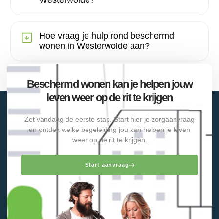
Westerwolde?
Hoe vraag je hulp rond beschermd
wonen in Westerwolde aan?
Beschermd wonen kan je helpen jouw
leven weer op de rit te krijgen
Zet vandaag de eerste stap. Start hier je zorgaanvraag
en ontdek welke begeleiding jou kan helpen je leven
weer op de rit te krijgen.
Start aanvraag