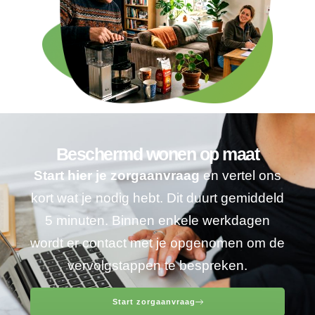
Beschermd wonen op maat
Start hier je zorgaanvraag
en vertel ons
kort wat je nodig hebt. Dit duurt gemiddeld
5 minuten. Binnen enkele werkdagen
wordt er contact met je opgenomen om de
vervolgstappen te bespreken.
Start zorgaanvraag