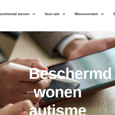
eschermd wonen
Voor wie
Woonvormen
S
Beschermd
wonen
autisme