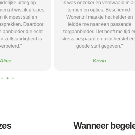
r en verdwaald in alle
"Beschermd-Wonen.nl hielp mij s
opties. Beschermd-
de juiste informatie te vinden e
akte het helder en
doorverwijzingen naar aanbieder
naar een passende
Dankzij hun site vond ik een ple
 Het heeft me tijd en
waar ik rust en structuur kreeg — 
d en mijn herstel een
voel me nu veel stabieler."
tart gegeven."
Sanne
Kevin
zes
Wanneer begelei