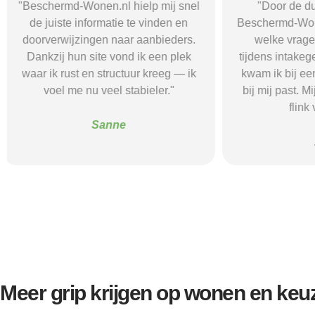
"Door de duidelijke uitleg op
"Ik was onzeke
Beschermd-Wonen.nl wist ik precies
termen en 
welke vragen ik moest stellen
Wonen.nl ma
tijdens intakegesprekken. Daardoor
leidde me 
kwam ik bij een aanbieder die echt
zorgaanbieder.
bij mij past. Mijn zelfstandigheid is
stress bespaar
flink verbeterd."
goede s
Alice
Meer grip krijgen op wonen en keu