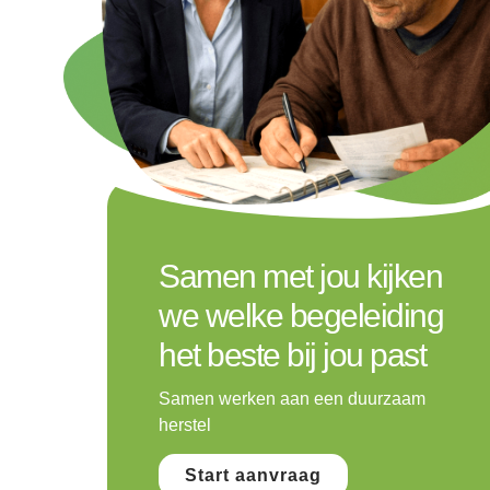
Samen met jou kijken
we welke begeleiding
het beste bij jou past
Samen werken aan een duurzaam
herstel
Start aanvraag