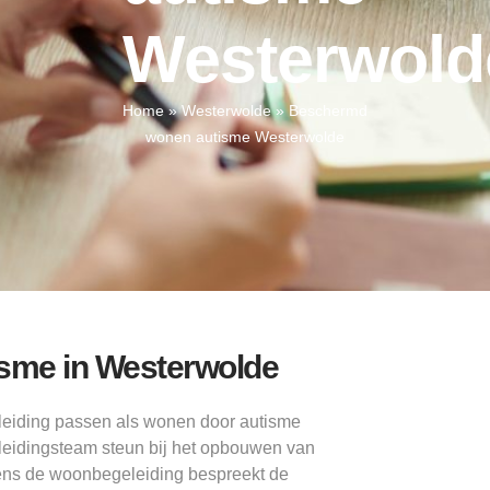
Westerwold
Home
»
Westerwolde
»
Beschermd
wonen autisme Westerwolde
sme in Westerwolde
leiding passen als wonen door autisme
leidingsteam steun bij het opbouwen van
jdens de woonbegeleiding bespreekt de