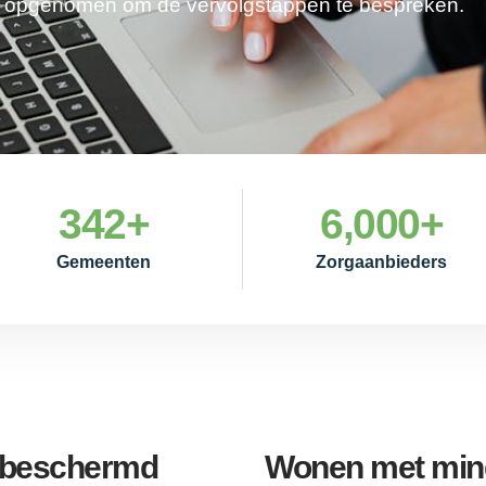
je opgenomen om de vervolgstappen te bespreken.
342
+
6,000
+
Gemeenten
Zorgaanbieders
e beschermd
Wonen met mind