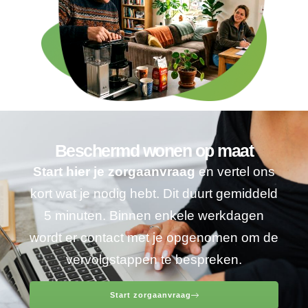
Beschermd wonen op maat
Start hier je zorgaanvraag
en vertel ons
kort wat je nodig hebt. Dit duurt gemiddeld
5 minuten. Binnen enkele werkdagen
wordt er contact met je opgenomen om de
vervolgstappen te bespreken.
Start zorgaanvraag