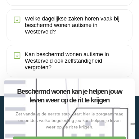
Welke dagelijkse zaken horen vaak bij
beschermd wonen autisme in
Westerveld?
Kan beschermd wonen autisme in
Westerveld ook zelfstandigheid
vergroten?
Beschermd wonen kan je helpen jouw
leven weer op de rit te krijgen
Zet vandaag de eerste stap. Start hier je zorgaanvraag
en ontdek welke begeleiding jou kan helpen je leven
weer op de rit te krijgen.