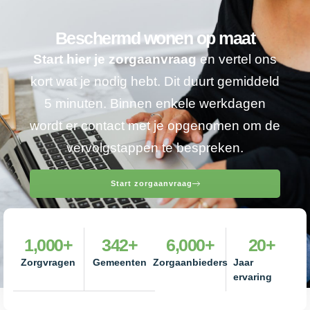
Beschermd wonen op maat
Start hier je zorgaanvraag
en vertel ons
kort wat je nodig hebt. Dit duurt gemiddeld
5 minuten. Binnen enkele werkdagen
wordt er contact met je opgenomen om de
vervolgstappen te bespreken.
Start zorgaanvraag
1,000
+
342
+
6,000
+
20
+
Zorgvragen
Gemeenten
Zorgaanbieders
Jaar
ervaring