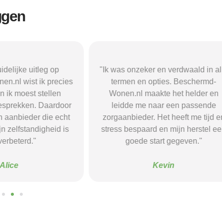
ggen
r en verdwaald in alle
"Beschermd-Wonen.nl hielp mij s
opties. Beschermd-
de juiste informatie te vinden e
akte het helder en
doorverwijzingen naar aanbieder
naar een passende
Dankzij hun site vond ik een ple
 Het heeft me tijd en
waar ik rust en structuur kreeg — 
d en mijn herstel een
voel me nu veel stabieler."
tart gegeven."
Sanne
Kevin