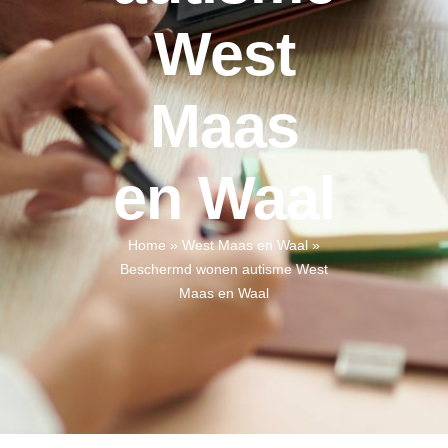
West
Maas
en Waal
Home
»
West Maas en Waal
»
Beschermd wonen autisme West
Maas en Waal