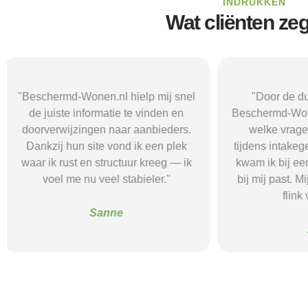
INDRUKKEN
Wat cliënten ze
"Door de duidelijke uitleg op
"Ik was onzeke
Beschermd-Wonen.nl wist ik precies
termen en 
welke vragen ik moest stellen
Wonen.nl ma
tijdens intakegesprekken. Daardoor
leidde me 
kwam ik bij een aanbieder die echt
zorgaanbieder.
bij mij past. Mijn zelfstandigheid is
stress bespaar
flink verbeterd."
goede s
Alice