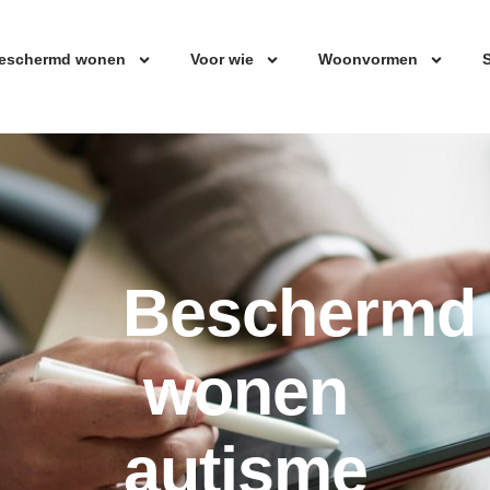
eschermd wonen
Voor wie
Woonvormen
S
Beschermd
wonen
autisme