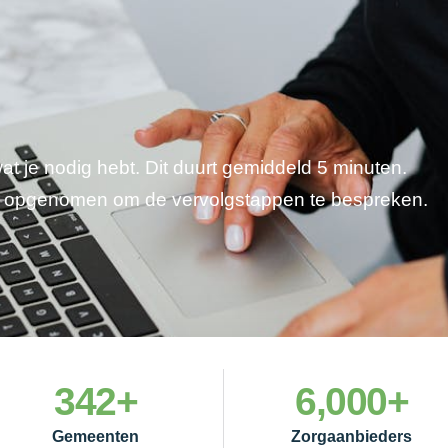
wat je nodig hebt. Dit duurt gemiddeld 5 minuten.
je opgenomen om de vervolgstappen te bespreken.
342
+
6,000
+
Gemeenten
Zorgaanbieders