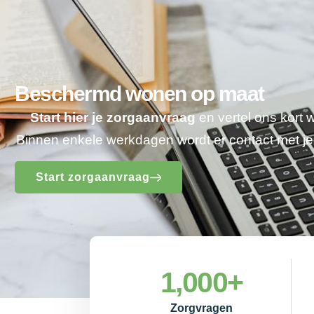
Beschermd wonen op maat
Start hier je zorgaanvraag
en vertel ons kort 
Binnen enkele werkdagen wordt er contact met 
Start zorgaanvraag
1,000
+
Zorgvragen