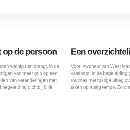
it op de persoon
Een overzichtel
en weinig rust brengt. In de
Voor inwoners van West Maa
krijgen van meer grip op een
vastloopt. In de begeleiding
reiden van veranderingen met
routines met rustige uitleg o
egeleiding dichtbij blijft.
taken op rustig tempo. Zo onts