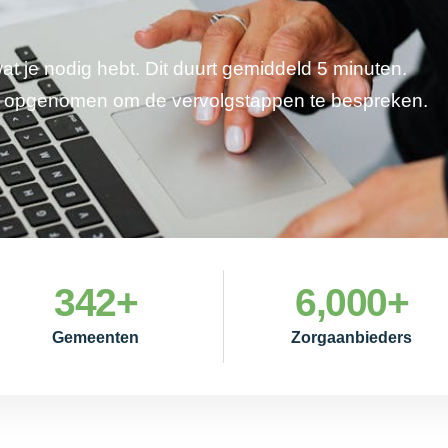
wat je nodig hebt. Dit duurt gemiddeld 5 minuten.
je opgenomen om de vervolgstappen te bespreken.
342
+
6,000
+
Gemeenten
Zorgaanbieders