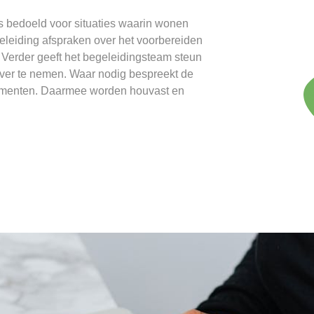
 bedoeld voor situaties waarin wonen
eleiding afspraken over het voorbereiden
Verder geeft het begeleidingsteam steun
over te nemen. Waar nodig bespreekt de
momenten. Daarmee worden houvast en