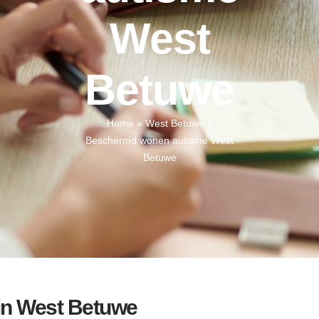
West
Betuwe
Home
»
West Betuwe
»
Beschermd wonen autisme West
Betuwe
 in West Betuwe