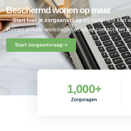
Beschermd wonen op maat
Start hier je zorgaanvraag
en vertel ons kort 
Binnen enkele werkdagen wordt er contact met 
Start zorgaanvraag
1,000
+
Zorgvragen