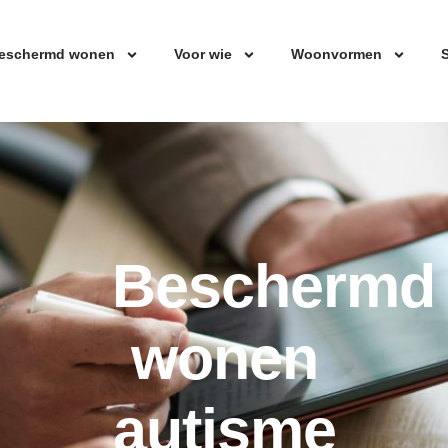
eschermd wonen
Voor wie
Woonvormen
S
Beschermd
wonen
autisme