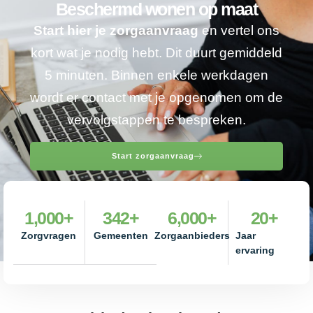
Beschermd wonen op maat
Start hier je zorgaanvraag
en vertel ons
kort wat je nodig hebt. Dit duurt gemiddeld
5 minuten. Binnen enkele werkdagen
wordt er contact met je opgenomen om de
vervolgstappen te bespreken.
Start zorgaanvraag
1,000
+
342
+
6,000
+
20
+
Zorgvragen
Gemeenten
Zorgaanbieders
Jaar
ervaring