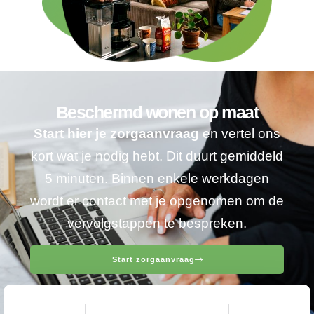
Beschermd wonen op maat
Start hier je zorgaanvraag
en vertel ons
kort wat je nodig hebt. Dit duurt gemiddeld
5 minuten. Binnen enkele werkdagen
wordt er contact met je opgenomen om de
vervolgstappen te bespreken.
Start zorgaanvraag