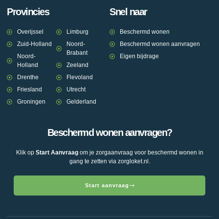
Provincies
Snel naar
Overijssel
Limburg
Beschermd wonen
Zuid-Holland
Noord-
Beschermd wonen aanvragen
Brabant
Noord-
Eigen bijdrage
Holland
Zeeland
Drenthe
Flevoland
Friesland
Utrecht
Groningen
Gelderland
Beschermd wonen aanvragen?
Klik op
Start Aanvraag
om je zorgaanvraag voor beschermd wonen in
gang te zetten via zorgloket.nl.
Start aanvraag