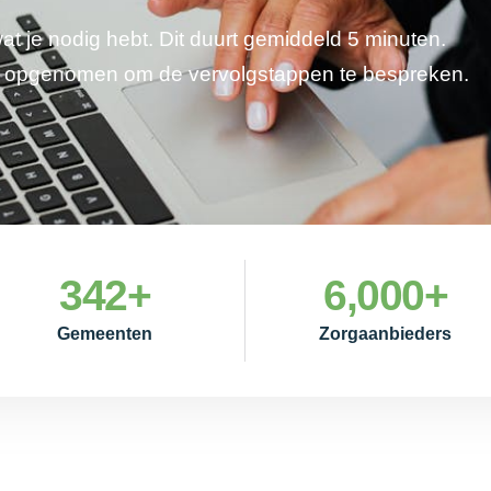
wat je nodig hebt. Dit duurt gemiddeld 5 minuten.
je opgenomen om de vervolgstappen te bespreken.
342
+
6,000
+
Gemeenten
Zorgaanbieders