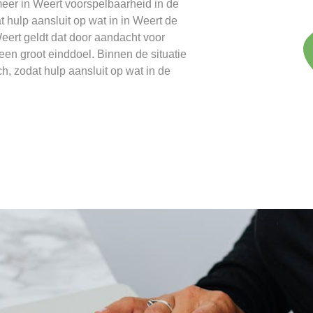
eer in Weert voorspelbaarheid in de
 hulp aansluit op wat in in Weert de
eert geldt dat door aandacht voor
een groot einddoel. Binnen de situatie
ch, zodat hulp aansluit op wat in de