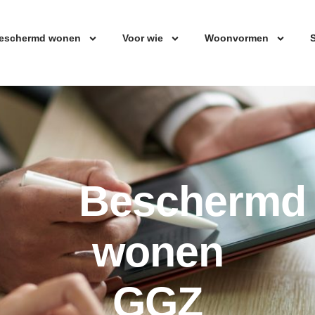
eschermd wonen
Voor wie
Woonvormen
S
Beschermd
wonen
GGZ