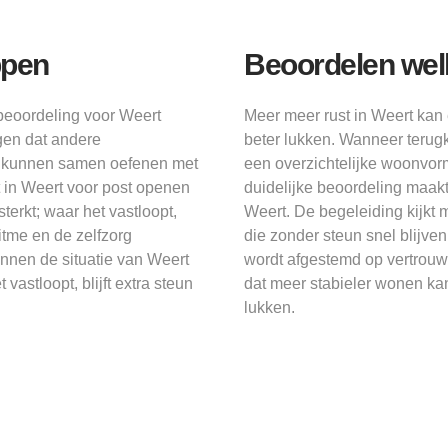
ppen
Beoordelen wel
 beoordeling voor Weert
Meer meer rust in Weert kan 
rgen dat andere
beter lukken. Wanneer terug
rs kunnen samen oefenen met
een overzichtelijke woonvorm
ft in Weert voor post openen
duidelijke beoordeling maakt
terkt; waar het vastloopt,
Weert. De begeleiding kijkt 
itme en de zelfzorg
die zonder steun snel blijven
nnen de situatie van Weert
wordt afgestemd op vertrouwe
vastloopt, blijft extra steun
dat meer stabieler wonen kan
lukken.