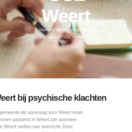
Weert
Home
»
Weert
»
Beschermd
wonen GGZ Weert
rt bij psychische klachten
 gemeente de aanvraag voor Weert moet
onen passend in Weert zijn wanneer
n Weert verlies van overzicht. Door