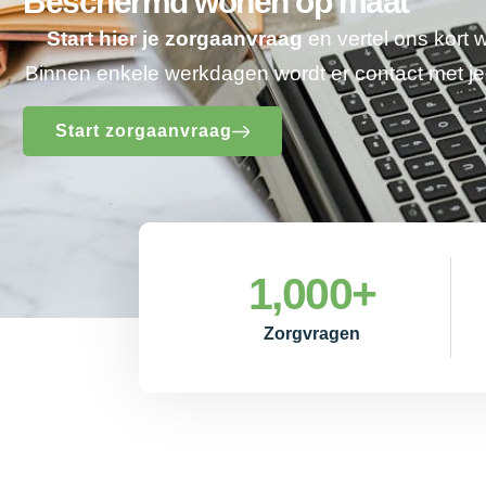
Beschermd wonen op maat
Start hier je zorgaanvraag
en vertel ons kort 
Binnen enkele werkdagen wordt er contact met 
Start zorgaanvraag
1,000
+
Zorgvragen