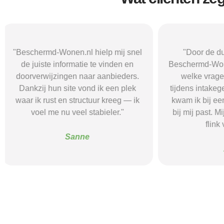
"Door de duidelijke uitleg op
"Ik was onzeke
Beschermd-Wonen.nl wist ik precies
termen en 
welke vragen ik moest stellen
Wonen.nl ma
tijdens intakegesprekken. Daardoor
leidde me 
kwam ik bij een aanbieder die echt
zorgaanbieder.
bij mij past. Mijn zelfstandigheid is
stress bespaar
flink verbeterd."
goede s
Alice