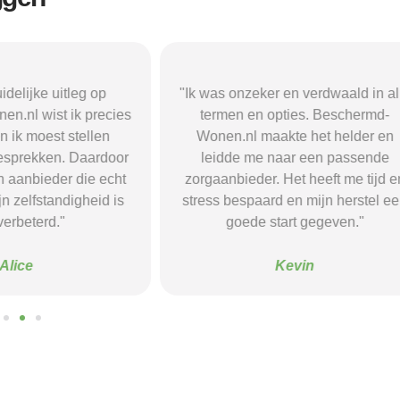
r en verdwaald in alle
"Beschermd-Wonen.nl hielp mij s
opties. Beschermd-
de juiste informatie te vinden e
akte het helder en
doorverwijzingen naar aanbieder
naar een passende
Dankzij hun site vond ik een ple
 Het heeft me tijd en
waar ik rust en structuur kreeg — 
d en mijn herstel een
voel me nu veel stabieler."
tart gegeven."
Sanne
Kevin