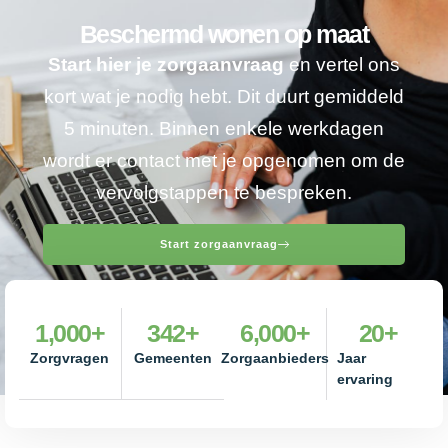
Beschermd wonen op maat
Start hier je zorgaanvraag
en vertel ons
kort wat je nodig hebt. Dit duurt gemiddeld
5 minuten. Binnen enkele werkdagen
wordt er contact met je opgenomen om de
vervolgstappen te bespreken.
Start zorgaanvraag
1,000
+
342
+
6,000
+
20
+
Zorgvragen
Gemeenten
Zorgaanbieders
Jaar
ervaring