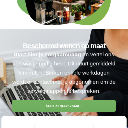
Beschermd wonen op maat
Start hier je zorgaanvraag
en vertel ons
kort wat je nodig hebt. Dit duurt gemiddeld
5 minuten. Binnen enkele werkdagen
wordt er contact met je opgenomen om de
vervolgstappen te bespreken.
Start zorgaanvraag