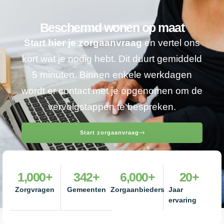
Beschermd wonen op maat
Start hier je zorgaanvraag
en vertel ons
kort wat je nodig hebt. Dit duurt gemiddeld
5 minuten. Binnen enkele werkdagen
wordt er contact met je opgenomen om de
vervolgstappen te bespreken.
Start zorgaanvraag
1,000
+
342
+
6,000
+
20
+
Zorgvragen
Gemeenten
Zorgaanbieders
Jaar
ervaring