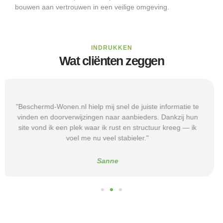
bouwen aan vertrouwen in een veilige omgeving.
INDRUKKEN
Wat cliënten zeggen
"Door de duidelijke uitleg op Beschermd-Wonen.nl wist ik
precies welke vragen ik moest stellen tijdens
intakegesprekken. Daardoor kwam ik bij een aanbieder die
echt bij mij past. Mijn zelfstandigheid is flink verbeterd."
Alice