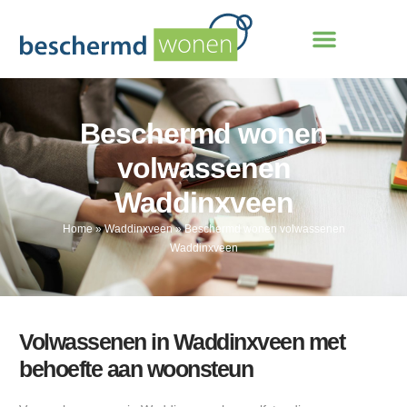
Beschermd wonen
volwassenen
Waddinxveen
Home
»
Waddinxveen
»
Beschermd wonen volwassenen
Waddinxveen
Volwassenen in Waddinxveen met
behoefte aan woonsteun