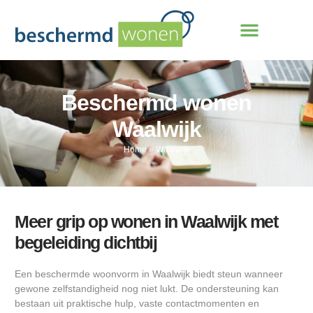
Beschermd wonen
Waalwijk
Home
»
Waalwijk
Meer grip op wonen in Waalwijk met
begeleiding dichtbij
Een beschermde woonvorm in Waalwijk biedt steun wanneer
gewone zelfstandigheid nog niet lukt. De ondersteuning kan
bestaan uit praktische hulp, vaste contactmomenten en