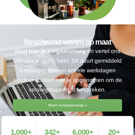
Beschermd wonen op maat
Start hier je zorgaanvraag
en vertel ons
kort wat je nodig hebt. Dit duurt gemiddeld
5 minuten. Binnen enkele werkdagen
wordt er contact met je opgenomen om de
vervolgstappen te bespreken.
Start zorgaanvraag
1,000
+
342
+
6,000
+
20
+