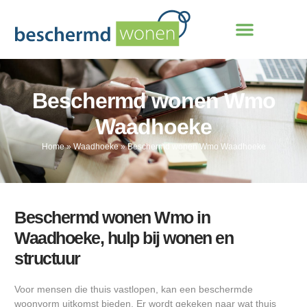
Beschermd wonen Wmo
Waadhoeke
Home
»
Waadhoeke
»
Beschermd wonen Wmo Waadhoeke
Beschermd wonen Wmo in
Waadhoeke, hulp bij wonen en
structuur
Voor mensen die thuis vastlopen, kan een beschermde
woonvorm uitkomst bieden. Er wordt gekeken naar wat thuis