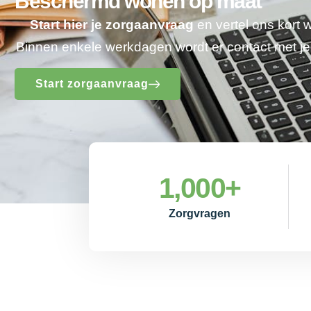
Beschermd wonen op maat
Start hier je zorgaanvraag
en vertel ons kort 
Binnen enkele werkdagen wordt er contact met 
Start zorgaanvraag
1,000
+
Zorgvragen