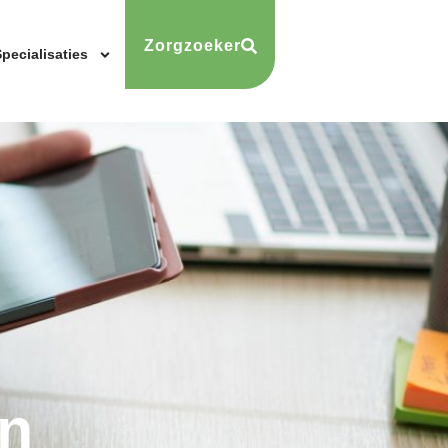
Zorgzoeker
pecialisaties
n