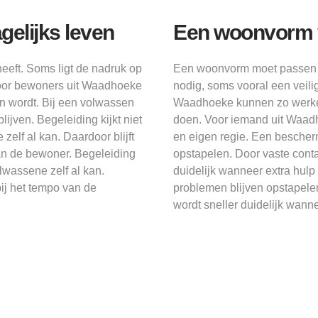
gelijks leven
Een woonvorm 
eeft. Soms ligt de nadruk op
Een woonvorm moet passen bi
 Voor bewoners uit Waadhoeke
nodig, soms vooral een veil
gen wordt. Bij een volwassen
Waadhoeke kunnen zo werken 
ijven. Begeleiding kijkt niet
doen. Voor iemand uit Waad
elf al kan. Daardoor blijft
en eigen regie. Een besche
van de bewoner. Begeleiding
opstapelen. Door vaste conta
olwassene zelf al kan.
duidelijk wanneer extra hul
bij het tempo van de
problemen blijven opstapele
wordt sneller duidelijk wanne