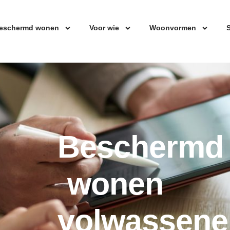
eschermd wonen
Voor wie
Woonvormen
S
Beschermd
wonen
volwassene