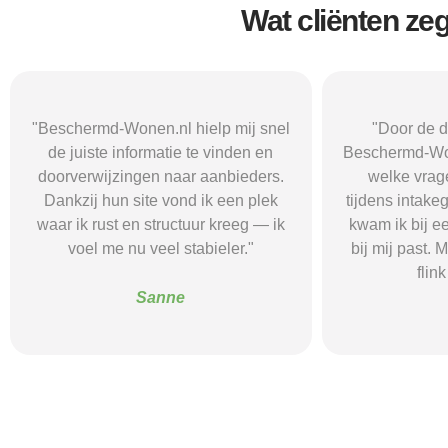
Wat cliënten ze
"Door de duidelijke uitleg op
"Ik was onzeke
Beschermd-Wonen.nl wist ik precies
termen en 
welke vragen ik moest stellen
Wonen.nl ma
tijdens intakegesprekken. Daardoor
leidde me 
kwam ik bij een aanbieder die echt
zorgaanbieder.
bij mij past. Mijn zelfstandigheid is
stress bespaar
flink verbeterd."
goede s
Alice