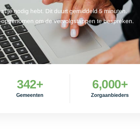
wat je nodig hebt. Dit duurt gemiddeld 5 minuten.
je opgenomen om de vervolgstappen te bespreken.
342
+
6,000
+
Gemeenten
Zorgaanbieders