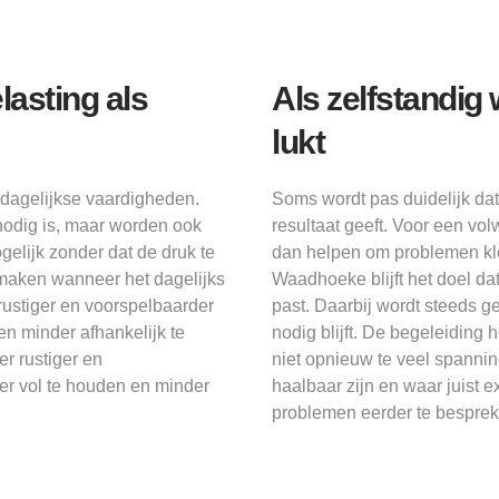
asting als
Als zelfstandig 
lukt
dagelijkse vaardigheden.
Soms wordt pas duidelijk d
odig is, maar worden ook
resultaat geeft. Voor een 
gelijk zonder dat de druk te
dan helpen om problemen kle
 maken wanneer het dagelijks
Waadhoeke blijft het doel d
rustiger en voorspelbaarder
past. Daarbij wordt steeds g
en minder afhankelijk te
nodig blijft. De begeleiding
r rustiger en
niet opnieuw te veel spannin
er vol te houden en minder
haalbaar zijn en waar juist e
problemen eerder te besprek