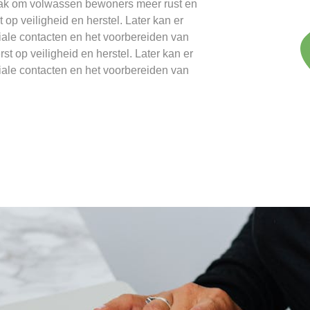
ak om volwassen bewoners meer rust en
 op veiligheid en herstel. Later kan er
ale contacten en het voorbereiden van
t op veiligheid en herstel. Later kan er
ale contacten en het voorbereiden van