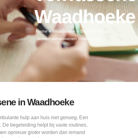
Waadhoeke
Home
»
Waadhoeke
»
Beschermd
wonen volwassenen Waadhoeke
ssene in Waadhoeke
bulante hulp aan huis niet genoeg. Een
e begeleiding helpt bij vaste routines,
emen opnieuw groter worden dan iemand