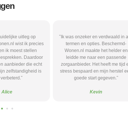
ggen
r en verdwaald in alle
"Beschermd-Wonen.nl hielp mij s
opties. Beschermd-
de juiste informatie te vinden e
akte het helder en
doorverwijzingen naar aanbieder
naar een passende
Dankzij hun site vond ik een ple
 Het heeft me tijd en
waar ik rust en structuur kreeg — 
d en mijn herstel een
voel me nu veel stabieler."
tart gegeven."
Sanne
Kevin