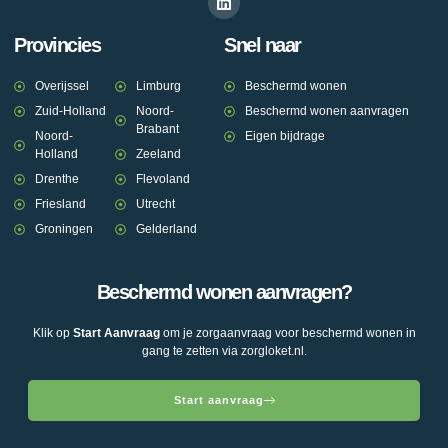
Provincies
Snel naar
Overijssel
Limburg
Beschermd wonen
Zuid-Holland
Noord-
Beschermd wonen aanvragen
Brabant
Noord-
Eigen bijdrage
Holland
Zeeland
Drenthe
Flevoland
Friesland
Utrecht
Groningen
Gelderland
Beschermd wonen aanvragen?
Klik op
Start Aanvraag
om je zorgaanvraag voor beschermd wonen in
gang te zetten via zorgloket.nl.
Start aanvraag