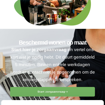
Beschermd wonen op maat
Start hier je zorgaanvraag
en vertel ons
kort wat je nodig hebt. Dit duurt gemiddeld
5 minuten. Binnen enkele werkdagen
wordt er contact met je opgenomen om de
vervolgstappen te bespreken.
Start zorgaanvraag