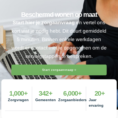
Beschermd wonen op maat
Start hier je zorgaanvraag
en vertel ons
kort wat je nodig hebt. Dit duurt gemiddeld
5 minuten. Binnen enkele werkdagen
wordt er contact met je opgenomen om de
vervolgstappen te bespreken.
Start zorgaanvraag
1,000
+
342
+
6,000
+
20
+
Zorgvragen
Gemeenten
Zorgaanbieders
Jaar
ervaring