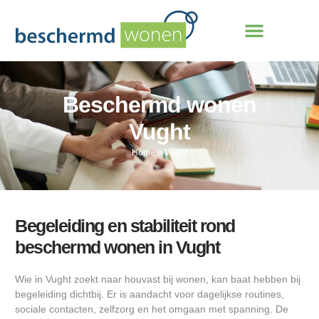
Beschermd wonen
Vught
Home
»
Vught
Begeleiding en stabiliteit rond
beschermd wonen in Vught
Wie in Vught zoekt naar houvast bij wonen, kan baat hebben bij
begeleiding dichtbij. Er is aandacht voor dagelijkse routines,
sociale contacten, zelfzorg en het omgaan met spanning. De