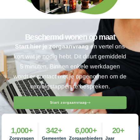
Beschermd wonen op maat
Start hier je zorgaanvraag
en vertel ons
kort wat je nodig hebt. Dit duurt gemiddeld
5 minuten. Binnen enkele werkdagen
wordt er contact met je opgenomen om de
vervolgstappen te bespreken.
Start zorgaanvraag
1,000
+
342
+
6,000
+
20
+
Zorgvragen
Gemeenten
Zorgaanbieders
Jaar