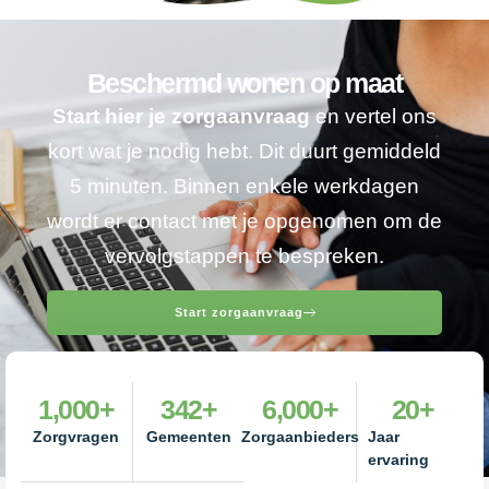
Beschermd wonen op maat
Start hier je zorgaanvraag
en vertel ons
kort wat je nodig hebt. Dit duurt gemiddeld
5 minuten. Binnen enkele werkdagen
wordt er contact met je opgenomen om de
vervolgstappen te bespreken.
Start zorgaanvraag
1,000
+
342
+
6,000
+
20
+
Zorgvragen
Gemeenten
Zorgaanbieders
Jaar
ervaring