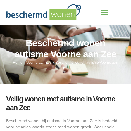
Beschermd wonen
autisme Voorne aan Zee
Home
»
Voorne aan Zee
»
Beschermd wonen autisme Voorne aan
Zee
Veilig wonen met autisme in Voorne
aan Zee
Beschermd wonen bij autisme in Voorne aan Zee is bedoeld
voor situaties waarin stress rond wonen groeit. Waar nodig