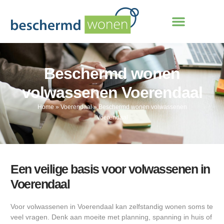
Beschermd wonen
volwassenen Voerendaal
Home
»
Voerendaal
»
Beschermd wonen volwassenen
Voerendaal
Een veilige basis voor volwassenen in
Voerendaal
Voor volwassenen in Voerendaal kan zelfstandig wonen soms te
veel vragen. Denk aan moeite met planning, spanning in huis of