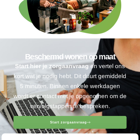
Beschermd wonen op maat
Start hier je zorgaanvraag
en vertel ons
kort wat je nodig hebt. Dit duurt gemiddeld
5 minuten. Binnen enkele werkdagen
wordt er contact met je opgenomen om de
vervolgstappen te bespreken.
Start zorgaanvraag