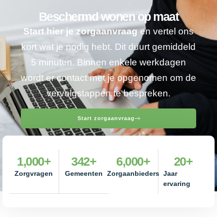
Beschermd wonen op maat
Start hier je zorgaanvraag
en vertel ons
kort wat je nodig hebt. Dit duurt gemiddeld
5 minuten. Binnen enkele werkdagen
wordt er contact met je opgenomen om de
vervolgstappen te bespreken.
Start zorgaanvraag
1,000
+
342
+
6,000
+
20
+
Zorgvragen
Gemeenten
Zorgaanbieders
Jaar
ervaring