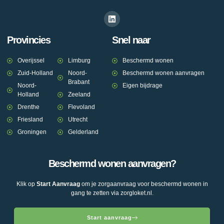
Provincies
Snel naar
Overijssel
Limburg
Beschermd wonen
Zuid-Holland
Noord-
Beschermd wonen aanvragen
Brabant
Noord-
Eigen bijdrage
Holland
Zeeland
Drenthe
Flevoland
Friesland
Utrecht
Groningen
Gelderland
Beschermd wonen aanvragen?
Klik op
Start Aanvraag
om je zorgaanvraag voor beschermd wonen in
gang te zetten via zorgloket.nl.
Start aanvraag