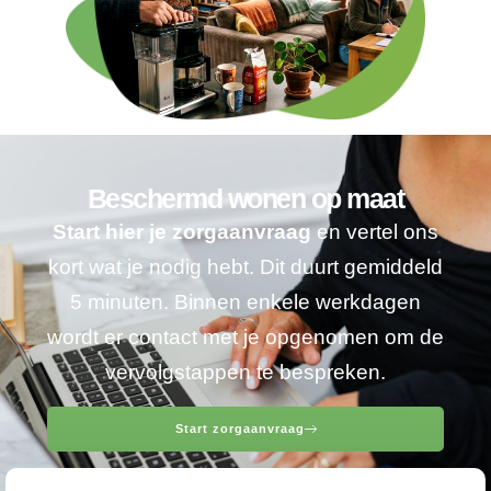
Beschermd wonen op maat
Start hier je zorgaanvraag
en vertel ons
kort wat je nodig hebt. Dit duurt gemiddeld
5 minuten. Binnen enkele werkdagen
wordt er contact met je opgenomen om de
vervolgstappen te bespreken.
Start zorgaanvraag