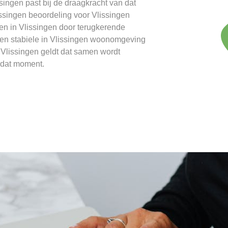
ingen past bij de draagkracht van dat
singen beoordeling voor Vlissingen
en in Vlissingen door terugkerende
 een stabiele in Vlissingen woonomgeving
n Vlissingen geldt dat samen wordt
 dat moment.