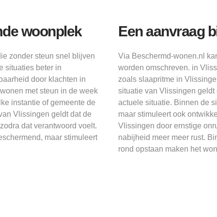
mde woonplek
Een aanvraag b
ie zonder steun snel blijven
Via Beschermd-wonen.nl kan 
 situaties beter in
worden omschreven. in Vlissi
baarheid door klachten in
zoals slaapritme in Vlissing
an wonen met steun in de week
situatie van Vlissingen geld
ke instantie of gemeente de
actuele situatie. Binnen de s
van Vlissingen geldt dat de
maar stimuleert ook ontwikke
zodra dat verantwoord voelt.
Vlissingen door ernstige onr
 beschermend, maar stimuleert
nabijheid meer meer rust. Bi
rond opstaan maken het wone