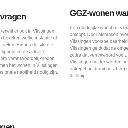
GGZ-wonen wann
nvragen
Een duidelijke woonbasis ma
erwijl er ook in Vlissingen
oploopt. Door afspraken over
n bekeken welke instantie of
Vlissingen voorspelbaarheid
rdelen. Binnen de situatie
Vlissingen geldt dat de omge
iligheid en de actuele
zodra dat verantwoord voelt
ndere verantwoordelijkheden
Vlissingen helder worden o
emen het wonen in Vlissingen
ontregeling draait bescher
ionele nabijheid nodig zijn.
dichtbij.
ggen