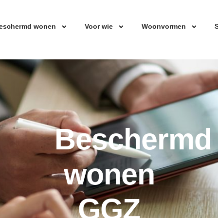
eschermd wonen
Voor wie
Woonvormen
S
Beschermd
wonen
GGZ