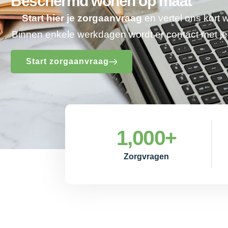
Beschermd wonen op maat
Start hier je zorgaanvraag
en vertel ons kort 
Binnen enkele werkdagen wordt er contact met 
Start zorgaanvraag
1,000
+
Zorgvragen