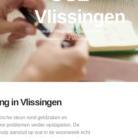
Vlissingen
Home
»
Vlissingen
»
Beschermd
wonen GGZ Vlissingen
g in Vlissingen
ktische steun rond geldzaken en
ine problemen verder opstapelen. De
t hulp aansluit op wat in de woonweek echt