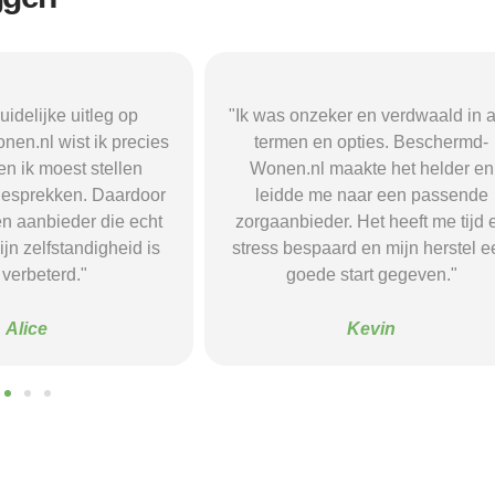
r en verdwaald in alle
"Beschermd-Wonen.nl hielp mij s
opties. Beschermd-
de juiste informatie te vinden e
akte het helder en
doorverwijzingen naar aanbieder
naar een passende
Dankzij hun site vond ik een ple
 Het heeft me tijd en
waar ik rust en structuur kreeg — 
d en mijn herstel een
voel me nu veel stabieler."
tart gegeven."
Sanne
Kevin