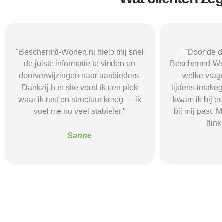
"Door de duidelijke uitleg op
"Ik was onzeke
Beschermd-Wonen.nl wist ik precies
termen en 
welke vragen ik moest stellen
Wonen.nl ma
tijdens intakegesprekken. Daardoor
leidde me 
kwam ik bij een aanbieder die echt
zorgaanbieder.
bij mij past. Mijn zelfstandigheid is
stress bespaar
flink verbeterd."
goede s
Alice