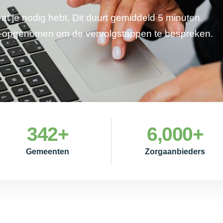
wat je nodig hebt. Dit duurt gemiddeld 5 minuten.
je opgenomen om de vervolgstappen te bespreken.
342
+
6,000
+
Gemeenten
Zorgaanbieders