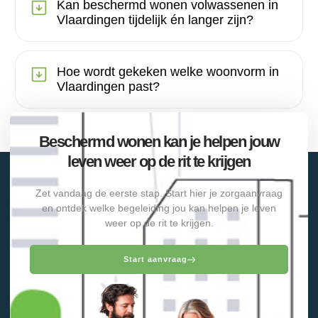
Kan beschermd wonen volwassenen in
Vlaardingen tijdelijk én langer zijn?
Hoe wordt gekeken welke woonvorm in
Vlaardingen past?
Beschermd wonen kan je helpen jouw
leven weer op de rit te krijgen
Zet vandaag de eerste stap. Start hier je zorgaanvraag
en ontdek welke begeleiding jou kan helpen je leven
weer op de rit te krijgen.
Start aanvraag