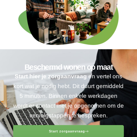
Beschermd wonen op maat
Start hier je zorgaanvraag
en vertel ons
kort wat je nodig hebt. Dit duurt gemiddeld
5 minuten. Binnen enkele werkdagen
wordt er contact met je opgenomen om de
vervolgstappen te bespreken.
Start zorgaanvraag