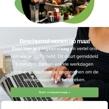
Beschermd wonen op maat
Start hier je zorgaanvraag
en vertel ons
kort wat je nodig hebt. Dit duurt gemiddeld
5 minuten. Binnen enkele werkdagen
wordt er contact met je opgenomen om de
vervolgstappen te bespreken.
Start zorgaanvraag