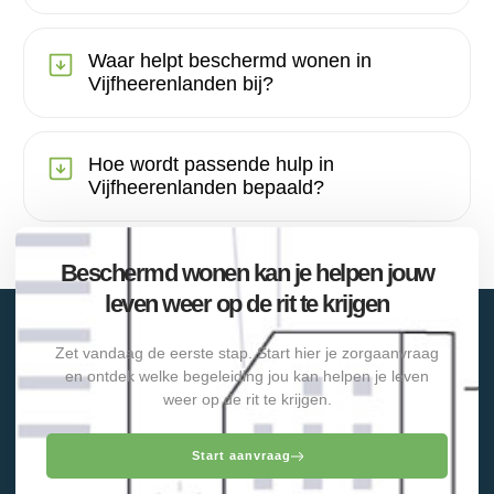
Waar helpt beschermd wonen in
Vijfheerenlanden bij?
Hoe wordt passende hulp in
Vijfheerenlanden bepaald?
Beschermd wonen kan je helpen jouw
leven weer op de rit te krijgen
Zet vandaag de eerste stap. Start hier je zorgaanvraag
en ontdek welke begeleiding jou kan helpen je leven
weer op de rit te krijgen.
Start aanvraag