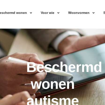
eschermd wonen
Voor wie
Woonvormen
S
Beschermd
wonen
autisme