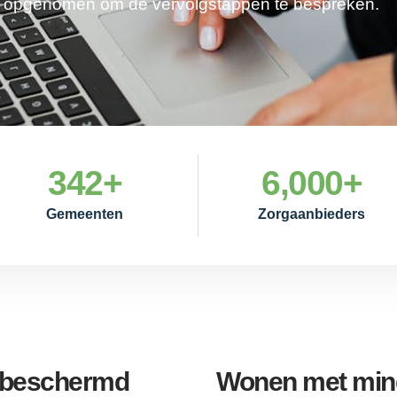
je opgenomen om de vervolgstappen te bespreken.
342
+
6,000
+
Gemeenten
Zorgaanbieders
e beschermd
Wonen met mind