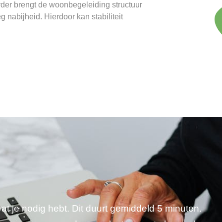
er brengt de woonbegeleiding structuur
nabijheid. Hierdoor kan stabiliteit
wat je nodig hebt. Dit duurt gemiddeld 5 minuten.