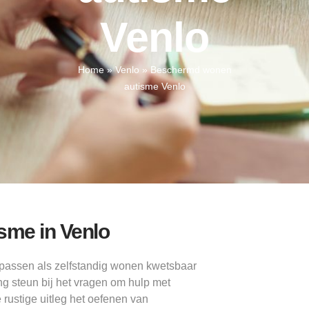
Venlo
Home
»
Venlo
»
Beschermd wonen
autisme Venlo
sme in Venlo
 passen als zelfstandig wonen kwetsbaar
ng steun bij het vragen om hulp met
 rustige uitleg het oefenen van