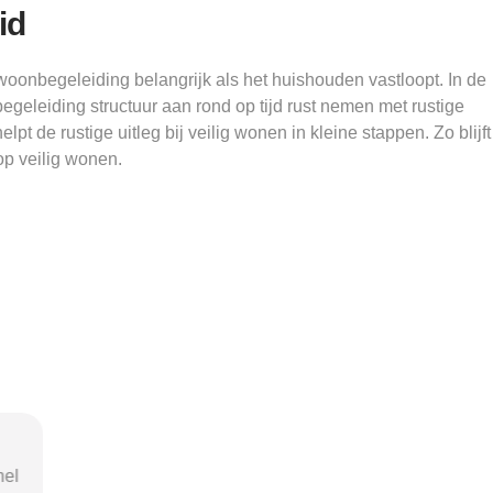
id
oonbegeleiding belangrijk als het huishouden vastloopt. In de
geleiding structuur aan rond op tijd rust nemen met rustige
elpt de rustige uitleg bij veilig wonen in kleine stappen. Zo blijft
op veilig wonen.
nel
"Door de duidelijke uitleg op
"Ik was o