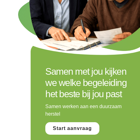
Samen met jou kijken
we welke begeleiding
het beste bij jou past
Samen werken aan een duurzaam
herstel
Start aanvraag