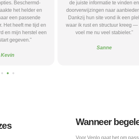
opties. Beschermd-
de juiste informatie te vinden e
akte het helder en
doorverwijzingen naar aanbieder
naar een passende
Dankzij hun site vond ik een ple
 Het heeft me tijd en
waar ik rust en structuur kreeg — 
d en mijn herstel een
voel me nu veel stabieler."
tart gegeven."
Sanne
Kevin
Wanneer begelei
zes
Voor Venlo gaat het om passe