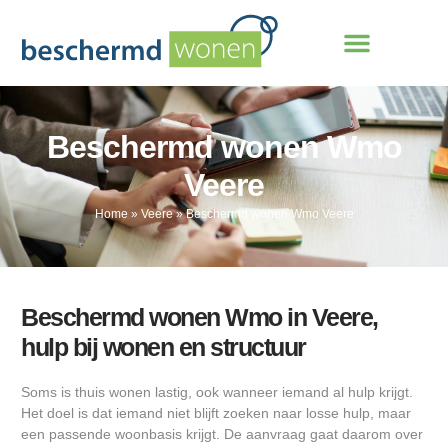
Beschermd wonen Wmo
Veere
Home
»
Veere
»
Beschermd wonen Wmo Veere
Beschermd wonen Wmo in Veere,
hulp bij wonen en structuur
Soms is thuis wonen lastig, ook wanneer iemand al hulp krijgt.
Het doel is dat iemand niet blijft zoeken naar losse hulp, maar
een passende woonbasis krijgt. De aanvraag gaat daarom over