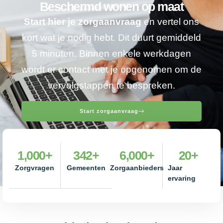
Beschermd wonen op maat
Start hier je zorgaanvraag
en vertel ons
kort wat je nodig hebt. Dit duurt gemiddeld
5 minuten. Binnen enkele werkdagen
wordt er contact met je opgenomen om de
vervolgstappen te bespreken.
Start zorgaanvraag
1,000
+
342
+
6,000
+
20
+
Zorgvragen
Gemeenten
Zorgaanbieders
Jaar
ervaring