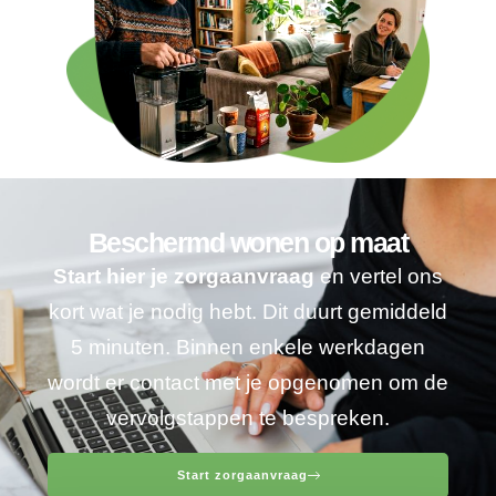
Beschermd wonen op maat
Start hier je zorgaanvraag
en vertel ons
kort wat je nodig hebt. Dit duurt gemiddeld
5 minuten. Binnen enkele werkdagen
wordt er contact met je opgenomen om de
vervolgstappen te bespreken.
Start zorgaanvraag