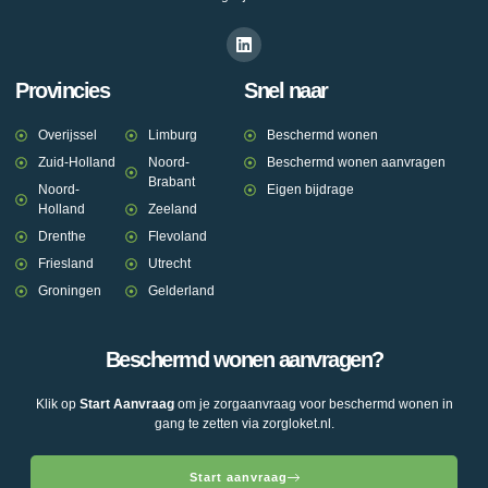
Provincies
Snel naar
Overijssel
Limburg
Beschermd wonen
Zuid-Holland
Noord-
Beschermd wonen aanvragen
Brabant
Noord-
Eigen bijdrage
Holland
Zeeland
Drenthe
Flevoland
Friesland
Utrecht
Groningen
Gelderland
Beschermd wonen aanvragen?
Klik op
Start Aanvraag
om je zorgaanvraag voor beschermd wonen in
gang te zetten via zorgloket.nl.
Start aanvraag