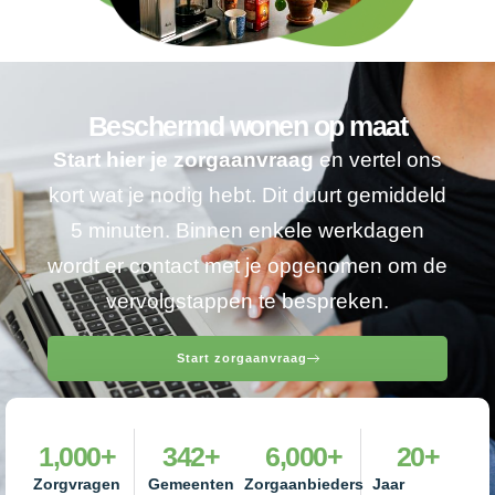
Beschermd wonen op maat
Start hier je zorgaanvraag
en vertel ons
kort wat je nodig hebt. Dit duurt gemiddeld
5 minuten. Binnen enkele werkdagen
wordt er contact met je opgenomen om de
vervolgstappen te bespreken.
Start zorgaanvraag
1,000
+
342
+
6,000
+
20
+
Zorgvragen
Gemeenten
Zorgaanbieders
Jaar