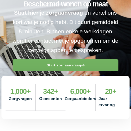
Beschermd wonen op maat
Start hier je zorgaanvraag
en vertel ons
kort wat je nodig hebt. Dit duurt gemiddeld
5 minuten. Binnen enkele werkdagen
wordt er contact met je opgenomen om de
vervolgstappen te bespreken.
Start zorgaanvraag
1,000
+
342
+
6,000
+
20
+
Zorgvragen
Gemeenten
Zorgaanbieders
Jaar
ervaring