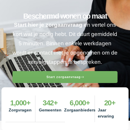
Beschermd wonen op maat
Start hier je zorgaanvraag
en vertel ons
kort wat je nodig hebt. Dit duurt gemiddeld
5 minuten. Binnen enkele werkdagen
wordt er contact met je opgenomen om de
vervolgstappen te bespreken.
Start zorgaanvraag
1,000
+
342
+
6,000
+
20
+
Zorgvragen
Gemeenten
Zorgaanbieders
Jaar
ervaring