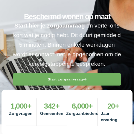
Beschermd wonen op maat
Start hier je zorgaanvraag
en vertel ons
kort wat je nodig hebt. Dit duurt gemiddeld
5 minuten. Binnen enkele werkdagen
wordt er contact met je opgenomen om de
vervolgstappen te bespreken.
Start zorgaanvraag
1,000
+
342
+
6,000
+
20
+
Zorgvragen
Gemeenten
Zorgaanbieders
Jaar
ervaring