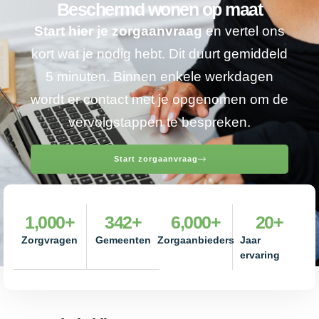
Beschermd wonen op maat
Start hier je zorgaanvraag
en vertel ons
kort wat je nodig hebt. Dit duurt gemiddeld
5 minuten. Binnen enkele werkdagen
wordt er contact met je opgenomen om de
vervolgstappen te bespreken.
Start zorgaanvraag
1,000
+
342
+
6,000
+
20
+
Zorgvragen
Gemeenten
Zorgaanbieders
Jaar
ervaring