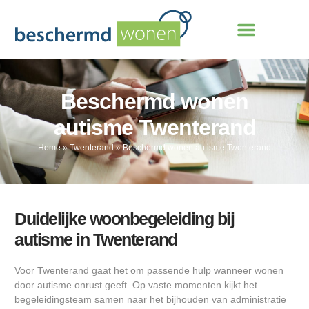
Beschermd wonen
autisme Twenterand
Home
»
Twenterand
»
Beschermd wonen autisme Twenterand
Duidelijke woonbegeleiding bij
autisme in Twenterand
Voor Twenterand gaat het om passende hulp wanneer wonen
door autisme onrust geeft. Op vaste momenten kijkt het
begeleidingsteam samen naar het bijhouden van administratie