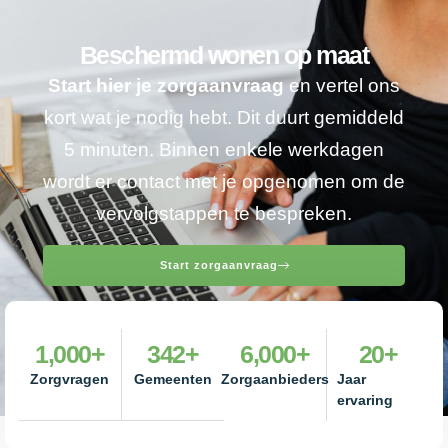
Beschermd wonen op maat
Start hier je zorgaanvraag
en vertel ons
kort wat je nodig hebt. Dit duurt gemiddeld
5 minuten. Binnen enkele werkdagen
wordt er contact met je opgenomen om de
vervolgstappen te bespreken.
Start zorgaanvraag
1,000
+
342
+
6,000
+
20
+
Zorgvragen
Gemeenten
Zorgaanbieders
Jaar
ervaring